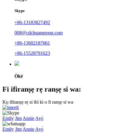
Skype
+86-13183827492
008@cdchuangrong.com
+86-13602187661
+86-15528791623
Òkè
Fi ifiranṣẹ rẹ ranṣẹ si wa:
Kọ ifiranṣẹ rẹ si ibi ki o fi ranṣẹ si wa
Emily
Jim
Annie
Ayọ̀
Emily
Jim
Annie
Ayọ̀