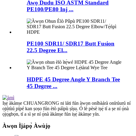
Awọ Dudu ISO ASTM Standard
PE100/PE80 Inj ...
PE100 SDR11/ SDR17 Butt Fusion
22.5 Degree El...
HDPE 45 Degree Angle Y Branch Tee
45 Degree ...
Iṣẹ́ àkànṣe CHUANGRONG ni láti fún àwọn oníbàárà onírúurú ní
ojútùú pípé kan ṣoṣo fún ètò páìpù ṣíṣu. Ó lè pèsè iṣẹ́ tí a ṣe ní ọ̀nà
ọ̀jọ̀gbọ́n, tí a sì ṣe ní ọ̀nà àkànṣe fún iṣẹ́ àkànṣe yín.
Àwọn Ìjápọ̀ Àwùjọ