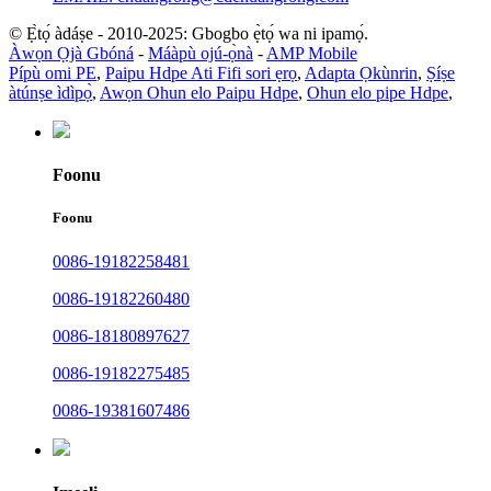
© Ẹ̀tọ́ àdáṣe - 2010-2025: Gbogbo ẹ̀tọ́ wa ni ipamọ́.
Àwọn Ọjà Gbóná
-
Máàpù ojú-ọ̀nà
-
AMP Mobile
Pípù omi PE
,
Paipu Hdpe Ati Fifi sori ẹrọ
,
Adapta Ọkùnrin
,
Ṣíṣe
àtúnṣe ìdìpọ̀
,
Awọn Ohun elo Paipu Hdpe
,
Ohun elo pipe Hdpe
,
Foonu
Foonu
0086-19182258481
0086-19182260480
0086-18180897627
0086-19182275485
0086-19381607486