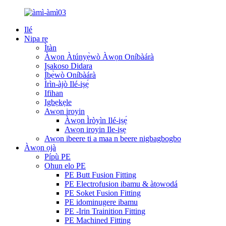
Ilé
Nipa re
Ìtàn
Àwọn Àtúnyẹ̀wò Àwọn Oníbàárà
Iṣakoso Didara
Ìbẹ̀wò Oníbàárà
Ìrìn-àjò Ilé-iṣẹ́
Ifihan
Igbẹkẹle
Awọn iroyin
Àwọn Ìròyìn Ilé-iṣẹ́
Awọn iroyin Ile-iṣẹ
Awọn ibeere ti a maa n beere nigbagbogbo
Àwọn ọjà
Pípù PE
Ohun elo PE
PE Butt Fusion Fitting
PE Electrofusion ibamu & àtọwọdá
PE Soket Fusion Fitting
PE idominugere ibamu
PE -Irin Trainition Fitting
PE Machined Fitting