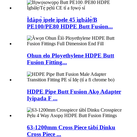
Ìdàpọ̀ ìpele ìpele 45 ìgbálẹ̀/B
PE100/PE80 HDPE Butt Fusion...
Ohun elo Ployethylene HDPE Butt
Fusion Fitting...
HDPE Pipe Butt Fusion Akọ Adapter
Iyipada F ...
63-1200mm Cross Piece tàbí Dinku
Cross Piece ...