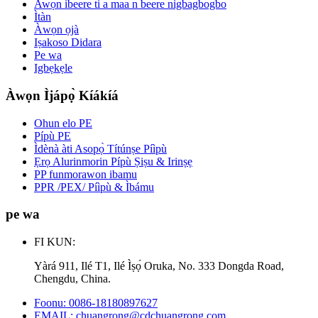
Awọn ibeere ti a maa n beere nigbagbogbo
Ìtàn
Àwọn ọjà
Iṣakoso Didara
Pe wa
Igbẹkẹle
Àwọn Ìjápọ̀ Kíákíá
Ohun elo PE
Pípù PE
Ìdènà àti Asopọ̀ Títúnṣe Píìpù
Ẹrọ Alurinmorin Pípù Ṣiṣu & Irinṣẹ
PP funmorawon ibamu
PPR /PEX/ Píìpù & Ìbámu
pe wa
FI KUN:
Yàrá 911, Ilé T1, Ilé Ìṣọ́ Oruka, No. 333 Dongda Road,
Chengdu, China.
Foonu: 0086-18180897627
EMAIL: chuangrong@cdchuangrong.com