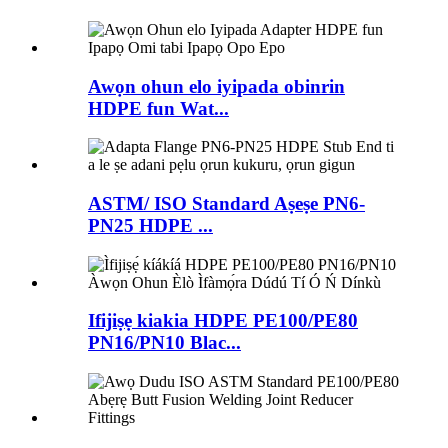
Awọn ohun elo iyipada obinrin
HDPE fun Wat...
ASTM/ ISO Standard Aṣeṣe PN6-
PN25 HDPE ...
Ifijiṣẹ kiakia HDPE PE100/PE80
PN16/PN10 Blac...