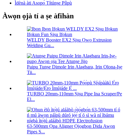
Ìdènà àti Asopọ̀ Títúnṣe Píìpù
Àwọn ọjà tí a ṣe àfihàn
WELDY Booster EX2 Ṣiṣu Ọwọ Extrusion
Welding Gu...
Paipu Tunṣe Dimole Irin Alagbara, Irin Olona-Iṣẹ
Tii...
TURBO 20mm-110mm Ṣiṣu Pipe Ina Scraper/Pe
El...
63-500mm Ọpa Aligner Ọjọgbọn Dida Awọn
Pipes S...