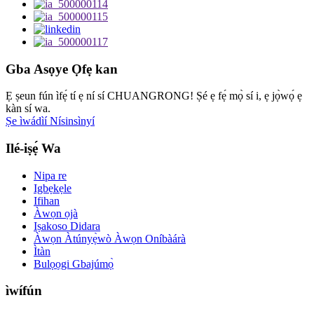
Gba Asọye Ọfẹ kan
Ẹ ṣeun fún ìfẹ́ tí ẹ ní sí CHUANGRONG! Ṣé ẹ fẹ́ mọ̀ sí i, ẹ jọ̀wọ́ ẹ
kàn sí wa.
Ṣe ìwádìí Nísinsìnyí
Ilé-iṣẹ́ Wa
Nipa re
Igbẹkẹle
Ifihan
Àwọn ọjà
Iṣakoso Didara
Àwọn Àtúnyẹ̀wò Àwọn Oníbàárà
Ìtàn
Bulọọgi Gbajúmọ̀
ìwífún