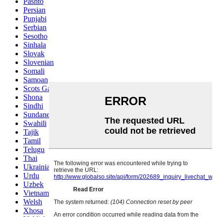
Pashto
Persian
Punjabi
Serbian
Sesotho
Sinhala
Slovak
Slovenian
Somali
Samoan
Scots Gaelic
Shona
Sindhi
Sundanese
Swahili
Tajik
Tamil
Telugu
Thai
Ukrainian
Urdu
Uzbek
Vietnamese
Welsh
Xhosa