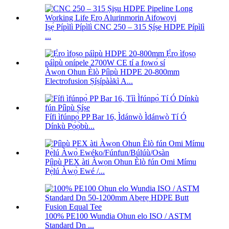
Iṣẹ́ Pípìlì Pípìlì CNC 250 – 315 Ṣíṣe HDPE Pípìlì
...
Àwọn Ohun Èlò Píìpù HDPE 20-800mm
Electrofusion Ṣíṣípààkì A...
Fífi ìfúnpọ̀ PP Bar 16, Ìdánwò Ìdánwò Tí Ó
Dínkù Pọ́ọ̀bù...
Píìpù PEX àti Àwọn Ohun Èlò fún Omi Mímu
Pẹ̀lú Àwọ̀ Ewé /...
100% PE100 Wundia Ohun elo ISO / ASTM
Standard Dn ...