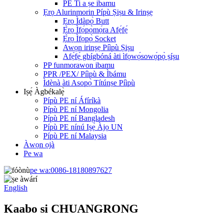
PE Ti a ṣe ibamu
Ẹrọ Alurinmorin Pípù Ṣiṣu & Irinṣẹ
Ẹrọ Ìdàpọ̀ Butt
Ẹ̀rọ Ìfọ́pọ̀mọ́ra Afẹ́fẹ́
Ẹ̀rọ Ìfọpọ̀ Socket
Awọn irinṣẹ Píìpù Ṣiṣu
Afẹ́fẹ́ gbígbóná àti ìfọwọ́sowọ́pọ̀ ṣíṣu
PP funmorawon ibamu
PPR /PEX/ Píìpù & Ìbámu
Ìdènà àti Asopọ̀ Títúnṣe Píìpù
Iṣẹ́ Àgbékalẹ̀
Pípù PE ní Áfíríkà
Pípù PE ní Mongolia
Pípù PE ní Bangladesh
Pípù PE nínú Iṣẹ́ Àjọ UN
Pípù PE ní Malaysia
Àwọn ọjà
Pe wa
pe wa:
0086-18180897627
English
Kaabo si CHUANGRONG