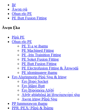
Ilé
Àwọn ọjà
Ohun elo PE
PE Butt Fusion Fitting
Àwọn Ẹ̀ka
Pípù PE
Ohun elo PE
PE Ti a ṣe ibamu
PE Machined Fitting
PE -Irin Trainition Fitting
PE Soket Fusion Fitting
PE Butt Fusion Fitting
PE Electrofusion Fitting & Àtọwọdá
PE idominugere ibamu
Ẹrọ Alurinmorin Pípù Ṣiṣu & Irinṣẹ
Ẹ̀rọ Ìfọpọ̀ Socket
Ẹrọ Ìdàpọ̀ Butt
Ẹ̀rọ Ìfọ́pọ̀mọ́ra Afẹ́fẹ́
Afẹ́fẹ́ gbígbóná àti ìfọwọ́sowọ́pọ̀ ṣíṣu
Awọn irinṣẹ Píìpù Ṣiṣu
PP funmorawon ibamu
PPR /PEX/ Píìpù & Ìbámu