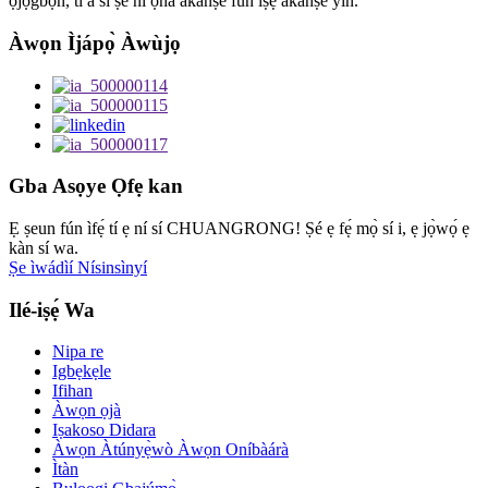
ọ̀jọ̀gbọ́n, tí a sì ṣe ní ọ̀nà àkànṣe fún iṣẹ́ àkànṣe yín.
Àwọn Ìjápọ̀ Àwùjọ
Gba Asọye Ọfẹ kan
Ẹ ṣeun fún ìfẹ́ tí ẹ ní sí CHUANGRONG! Ṣé ẹ fẹ́ mọ̀ sí i, ẹ jọ̀wọ́ ẹ
kàn sí wa.
Ṣe ìwádìí Nísinsìnyí
Ilé-iṣẹ́ Wa
Nipa re
Igbẹkẹle
Ifihan
Àwọn ọjà
Iṣakoso Didara
Àwọn Àtúnyẹ̀wò Àwọn Oníbàárà
Ìtàn