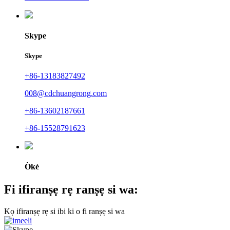
Skype
Skype
+86-13183827492
008@cdchuangrong.com
+86-13602187661
+86-15528791623
Òkè
Fi ifiranṣẹ rẹ ranṣẹ si wa:
Kọ ifiranṣẹ rẹ si ibi ki o fi ranṣẹ si wa