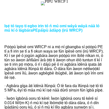
Iṣẹ́ tó tayọ ti egbo irin tó ń mú omi wáyà wáyà náà ló
mú kí ó lágbára
PE
páìpù àdàpọ̀ (irú WRCP)
Pọ́ọ̀pù ìpèsè omi WRCP ni a mọ̀ ní gbangba sí pọ́ọ̀pù PE
tí a fi irin ṣe tí a fi okun waya ṣe fún ìpèsè omi (irú WRCP).
Kì í ṣe pé ó jogún agbára àwọn pọ́ọ̀pù irin ìbílẹ̀ nìkan ni, ó
tún so àwọn àǹfààní àrà ọ̀tọ̀ ti àwọn ohun èlò tuntun tí kì í
ṣe ti irin pọ̀ mọ́ra, ó rí i dájú pé ó ní agbára ìdènà ipata àti
agbára ìdènà ìfúnpá tó dára. Ó dára fún àwọn nẹ́tíwọ́ọ̀kì
ìpèsè omi ìlú, àwọn agbègbè ibùgbé, àti àwọn ipò ìrìn omi
ilé iṣẹ́.
· Agbára gíga àti ìdènà ìfúnpá: Ó lè fara da ìfúnpá iṣẹ́ tó tó
5 MPa, èyí tó máa mú kí iṣẹ́ náà dúró ṣinṣin fún ìgbà pípẹ́.
· Ìwọ̀n ìgbóná ooru tó kéré: Ìwọ̀n ìgbóná ooru tó kéré sí
0.014 W/(m·K) ń mú kí iṣẹ́ ìbòmọ́lẹ̀ tó dára dára, ó ń dín
ìpàdánù ooru kù, ó sì ń mú kí lílo agbára sunwọ̀n sí i.