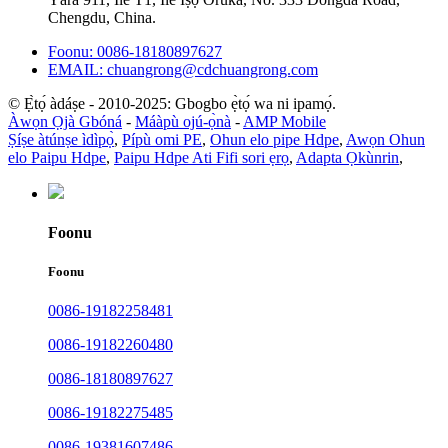
Chengdu, China.
Foonu: 0086-18180897627
EMAIL: chuangrong@cdchuangrong.com
© Ẹ̀tọ́ àdáṣe - 2010-2025: Gbogbo ẹ̀tọ́ wa ni ipamọ́.
Àwọn Ọjà Gbóná
-
Máàpù ojú-ọ̀nà
-
AMP Mobile
Ṣíṣe àtúnṣe ìdìpọ̀
,
Pípù omi PE
,
Ohun elo pipe Hdpe
,
Awọn Ohun
elo Paipu Hdpe
,
Paipu Hdpe Ati Fifi sori ẹrọ
,
Adapta Ọkùnrin
,
Foonu
Foonu
0086-19182258481
0086-19182260480
0086-18180897627
0086-19182275485
0086-19381607486