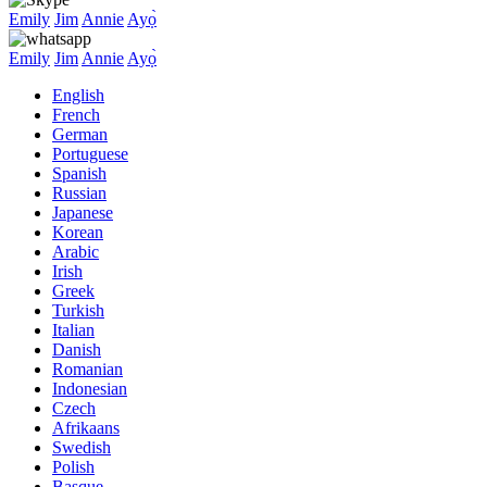
Emily
Jim
Annie
Ayọ̀
Emily
Jim
Annie
Ayọ̀
English
French
German
Portuguese
Spanish
Russian
Japanese
Korean
Arabic
Irish
Greek
Turkish
Italian
Danish
Romanian
Indonesian
Czech
Afrikaans
Swedish
Polish
Basque