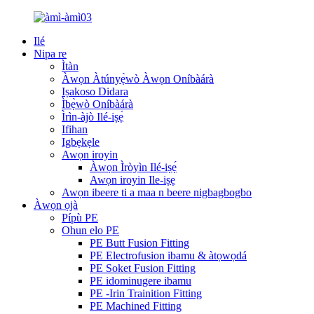
Ilé
Nipa re
Ìtàn
Àwọn Àtúnyẹ̀wò Àwọn Oníbàárà
Iṣakoso Didara
Ìbẹ̀wò Oníbàárà
Ìrìn-àjò Ilé-iṣẹ́
Ifihan
Igbẹkẹle
Awọn iroyin
Àwọn Ìròyìn Ilé-iṣẹ́
Awọn iroyin Ile-iṣẹ
Awọn ibeere ti a maa n beere nigbagbogbo
Àwọn ọjà
Pípù PE
Ohun elo PE
PE Butt Fusion Fitting
PE Electrofusion ibamu & àtọwọdá
PE Soket Fusion Fitting
PE idominugere ibamu
PE -Irin Trainition Fitting
PE Machined Fitting