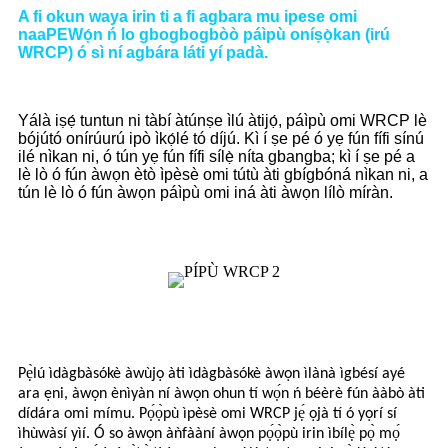
A fi okun waya irin ti a fi agbara mu ipese omi
naa
PE
Wọ́n ń lo gbogbogbòò páìpù oníṣọ̀kan (irú
WRCP) ó sì ní agbára láti yí padà.
Yálà iṣẹ́ tuntun ni tàbí àtúnṣe ìlú àtijọ́, páìpù omi WRCP lè
bójútó onírúurú ipò ìkọ́lé tó díjú. Kì í ṣe pé ó yẹ fún fífi sínú
ilé nìkan ni, ó tún yẹ fún fífi sílẹ̀ níta gbangba; kì í ṣe pé a
lè lò ó fún àwọn ètò ìpèsè omi tútù àti gbígbóná nìkan ni, a
tún lè lò ó fún àwọn páìpù omi iná àti àwọn lílò míràn.
Pẹ̀lú ìdàgbàsókè àwùjọ àti ìdàgbàsókè àwọn ìlànà ìgbésí ayé
ara ẹni, àwọn ènìyàn ní àwọn ohun tí wọ́n ń béèrè fún ààbò àti
dídára omi mímu. Pọ́ọ̀pù ìpèsè omi WRCP jẹ́ ọjà tí ó yọrí sí
ìhùwàsí yìí. Ó so àwọn àǹfààní àwọn pọ́ọ̀pù irin ìbílẹ̀ pọ̀ mọ́