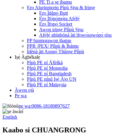
PE Ti a ṣe ibamu
Ẹrọ Alurinmorin Pípù Ṣiṣu & Irinṣẹ
Ẹrọ Ìdàpọ̀ Butt
Ẹ̀rọ Ìfọ́pọ̀mọ́ra Afẹ́fẹ́
Ẹ̀rọ Ìfọpọ̀ Socket
Awọn irinṣẹ Píìpù Ṣiṣu
Afẹ́fẹ́ gbígbóná àti ìfọwọ́sowọ́pọ̀ ṣíṣu
PP funmorawon ibamu
PPR /PEX/ Píìpù & Ìbámu
Ìdènà àti Asopọ̀ Títúnṣe Píìpù
Iṣẹ́ Àgbékalẹ̀
Pípù PE ní Áfíríkà
Pípù PE ní Mongolia
Pípù PE ní Bangladesh
Pípù PE nínú Iṣẹ́ Àjọ UN
Pípù PE ní Malaysia
Àwọn ọjà
Pe wa
pe wa:
0086-18180897627
English
Kaabo si CHUANGRONG