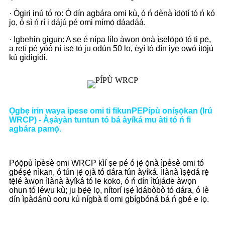
· Ògiri inú tó rọ: Ó dín agbára omi kù, ó ń dènà ìdọ̀tí tó ń kó
jọ, ó sì ń rí i dájú pé omi mímọ́ dáadáá.
· Igbẹhin gigun: A ṣe é nípa lílo àwọn ọ̀nà ìṣelọ́pọ́ tó ti pẹ́,
a retí pé yóò ní iṣẹ́ tó ju ọdún 50 lọ, èyí tó dín iye owó ìtọ́jú
kù gidigidi.
Ọgbẹ irin waya ipese omi ti fikun
PE
Pípù oníṣọ̀kan (Irú
WRCP) - Àṣàyàn tuntun tó bá àyíká mu àti tó ń fi
agbára pamọ́
.
Pọ́ọ̀pù ìpèsè omi WRCP kìí ṣe pé ó jẹ́ ọ̀nà ìpèsè omi tó
gbéṣẹ́ nìkan, ó tún jẹ́ ọjà tó dára fún àyíká. Ìlànà ìṣẹ̀dá rẹ̀
tẹ̀lé àwọn ìlànà àyíká tó le koko, ó ń dín ìtújáde àwọn
ohun tó léwu kù; ju bẹ́ẹ̀ lọ, nítorí iṣẹ́ ìdábòbò tó dára, ó lè
dín ìpàdánù ooru kù nígbà tí omi gbígbóná bá ń gbé e lọ.