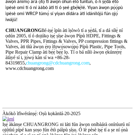
àwọn ànímọ́ àrà ọ̀tọ̀ ti àwọn ohun èlò tuntun, ó ń ṣẹ̀dá ètò
ìpèsè omi tí ó ní ààbò àti tí ó ṣeé gbẹ́kẹ̀lé. Yíyan àwọn pọ́ọ̀pù
ìpèsè omi WRCP túmọ̀ sí yíyan dídára àti ìdánilójú fún ọjọ́
iwájú!
CHUANGRONG
Ilé-iṣẹ́ ìpín àti ìṣòwò tí a ṣẹ̀dá, tí a dá sílẹ̀ ní
ọdún 2005, tí ó dojúkọ iṣẹ́ ṣíṣe àwọn Pípù HDPE, Fittings &
Valves, PPR Pipes, Fittings & Valves, PP compression fittings &
Valves, àti títà àwọn ẹ̀rọ ìfọwọ́sowọ́pọ̀ Pípù Plastic, Pipe Tools,
Pipe Repair Clamp àti bẹ́ẹ̀ bẹ́ẹ̀ lọ. Tí o bá nílò àwọn ẹ̀kúnrẹ́rẹ́
àlàyé sí i, jọ̀wọ́ kàn sí wa +86-28-
84319855,
chuangrong@cdchuangrong.com
,
www.cdchuangrong.com
Àkókò ìfìwéránṣẹ́: Oṣù kọkànlá-20-2025
Iṣẹ́ àkànṣe CHUANGRONG ni láti fún àwọn oníbàárà onírúurú ní
ojútùú pípé kan ṣoṣo fún ètò páìpù ṣíṣu. Ó lè pèsè iṣẹ́ tí a ṣe ní ọ̀nà