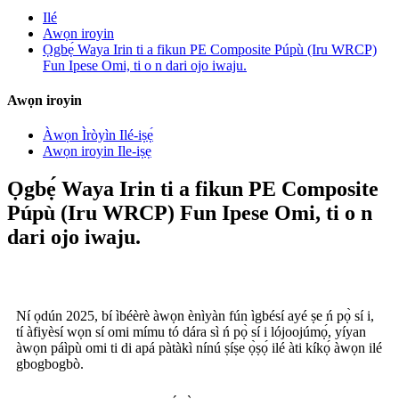
Ilé
Awọn iroyin
Ọgbẹ́ Waya Irin ti a fikun PE Composite Púpù (Iru WRCP)
Fun Ipese Omi, ti o n dari ojo iwaju.
Awọn iroyin
Àwọn Ìròyìn Ilé-iṣẹ́
Awọn iroyin Ile-iṣẹ
Ọgbẹ́ Waya Irin ti a fikun PE Composite
Púpù (Iru WRCP) Fun Ipese Omi, ti o n
dari ojo iwaju.
Ní ọdún 2025, bí ìbéèrè àwọn ènìyàn fún ìgbésí ayé ṣe ń pọ̀ sí i,
tí àfiyèsí wọn sí omi mímu tó dára sì ń pọ̀ sí i lójoojúmọ́, yíyan
àwọn páìpù omi ti di apá pàtàkì nínú ṣíṣe ọ̀ṣọ́ ilé àti kíkọ́ àwọn ilé
gbogbogbò.