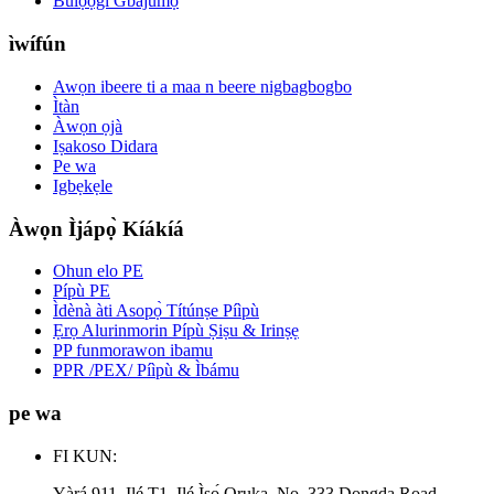
Bulọọgi Gbajúmọ̀
ìwífún
Awọn ibeere ti a maa n beere nigbagbogbo
Ìtàn
Àwọn ọjà
Iṣakoso Didara
Pe wa
Igbẹkẹle
Àwọn Ìjápọ̀ Kíákíá
Ohun elo PE
Pípù PE
Ìdènà àti Asopọ̀ Títúnṣe Píìpù
Ẹrọ Alurinmorin Pípù Ṣiṣu & Irinṣẹ
PP funmorawon ibamu
PPR /PEX/ Píìpù & Ìbámu
pe wa
FI KUN:
Yàrá 911, Ilé T1, Ilé Ìṣọ́ Oruka, No. 333 Dongda Road,